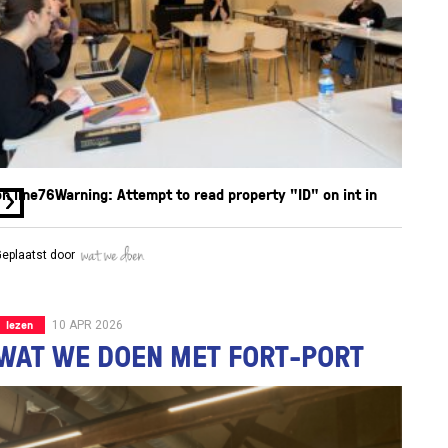
on line
76
Warning
: Attempt to read property "ID" on int in
eplaatst door
lezen
10 APR 2026
WAT WE DOEN MET FORT-PORT
/var/www/vhosts/watwedoen.nl/httpdocs/wp-
content/themes/watwedoen/components/process.php