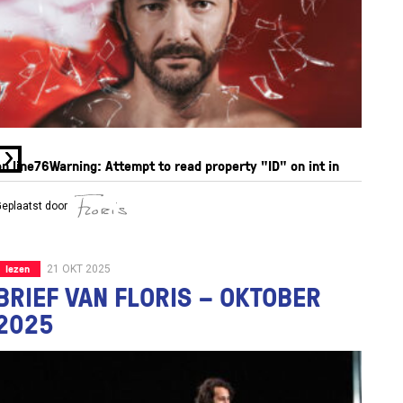
on line
76
Warning
: Attempt to read property "ID" on int in
eplaatst door
lezen
21 OKT 2025
BRIEF VAN FLORIS – OKTOBER
2025
/var/www/vhosts/watwedoen.nl/httpdocs/wp-
content/themes/watwedoen/components/process.php