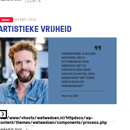
lezen
09 MRT 2026
ARTISTIEKE VRIJHEID
on line
76
Warning
: Attempt to read property "ID" on int in
/var/www/vhosts/watwedoen.nl/httpdocs/wp-
content/themes/watwedoen/components/process.php
eplaatst door