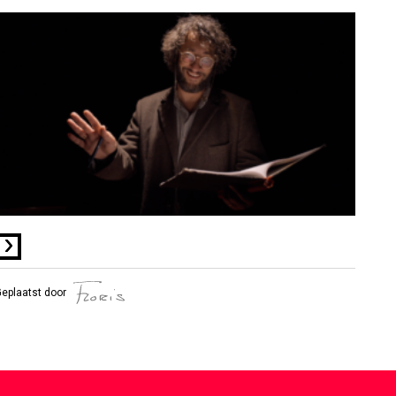
on line
76
eplaatst door