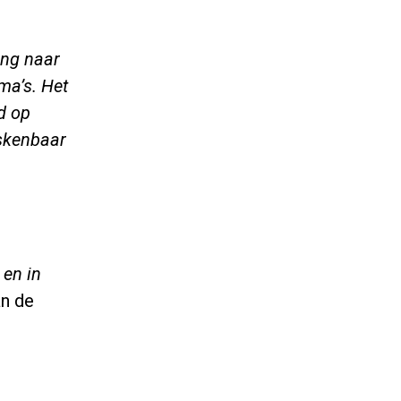
ang naar
ma’s. Het
d op
iskenbaar
en in
an de