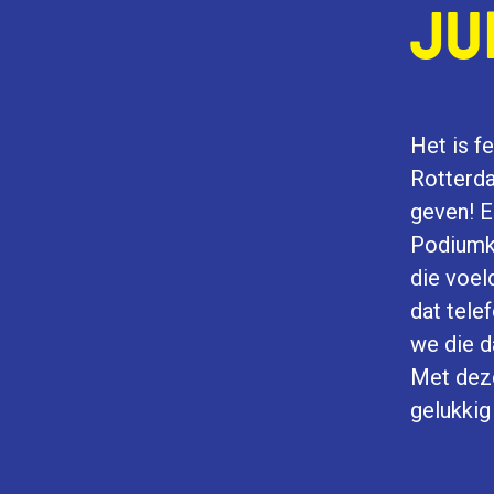
JU
Het is f
Rotterda
geven! E
Podiumku
die voel
dat tele
we die d
Met deze
gelukkig