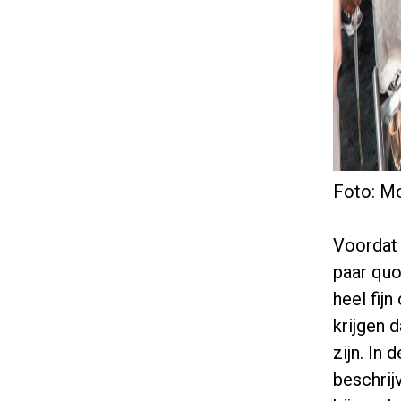
Foto: M
Voordat 
paar quo
heel fij
krijgen
zijn. In
beschrij