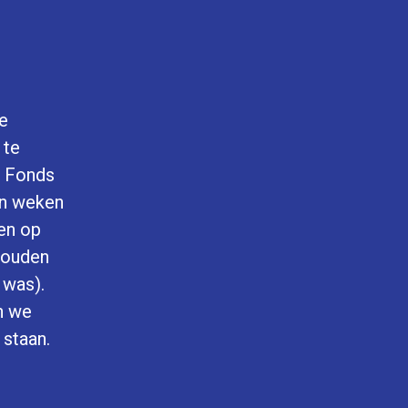
te
 te
n Fonds
en weken
en op
 zouden
 was).
n we
 staan.