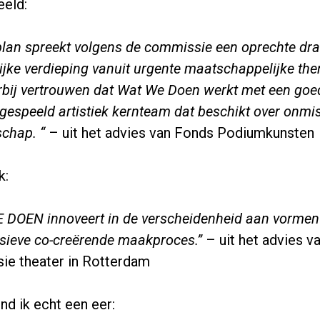
eeld:
 plan spreekt volgens de commissie een oprechte dr
ijke verdieping vanuit urgente maatschappelijke the
rbij vertrouwen dat Wat We Doen werkt met een goe
ngespeeld artistiek kernteam dat beschikt over onm
chap. “
– uit het advies van Fonds Podiumkunsten
k:
DOEN innoveert in de verscheidenheid aan vormen 
nsieve co-creërende maakproces.”
– uit het advies v
ie theater in Rotterdam
ond ik echt een eer: