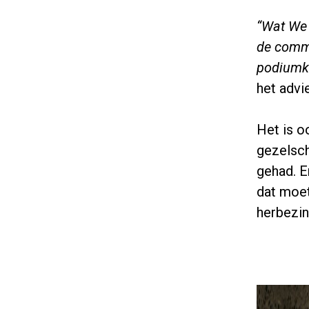
“Wat We 
de commi
podiumku
het adv
Het is o
gezelsch
gehad. En
dat moet
herbezin