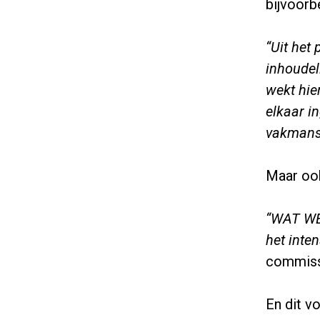
bijvoorb
“Uit het
inhoudel
wekt hie
elkaar i
vakmans
Maar oo
“WAT WE 
het inte
commiss
En dit v