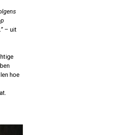
olgens
op
.”
– uit
chtige
bben
llen hoe
at.