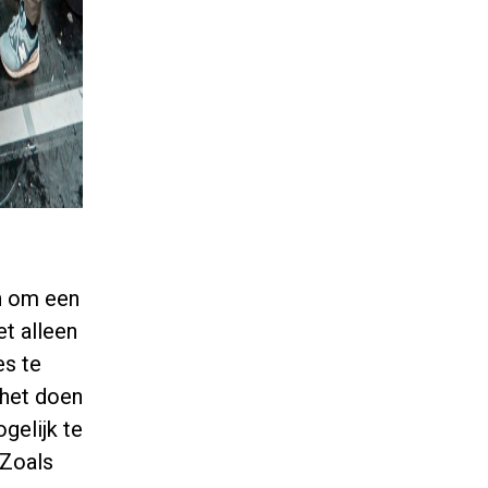
en om een
et alleen
es te
het doen
gelijk te
 Zoals