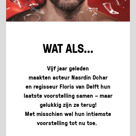
WAT ALS…
Vijf jaar geleden
maakte
n
acteur
Nasrdin
Dchar
en
regisseur
Floris van Delft hun
laatste
voorstelling
samen
–
maar
gelukkig
zijn
ze
terug
!
Met
misschien
wel
hun
intiemste
voorstelling
tot nu toe
.