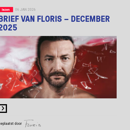
lezen
06 JAN 2026
BRIEF VAN FLORIS – DECEMBER
2025
eplaatst door