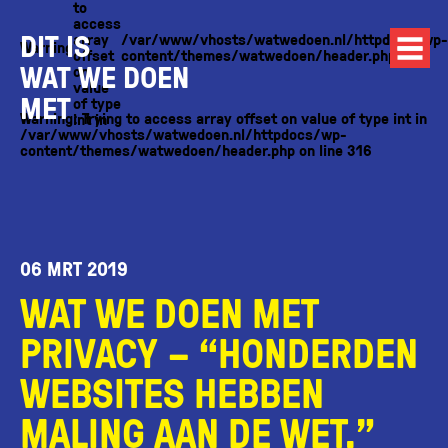
to
access
DIT IS
array
/var/www/vhosts/watwedoen.nl/httpdocs/wp-
Warning
offset
content/themes/watwedoen/header.php
WAT WE DOEN
on
value
MET
of type
Warning
: Trying to access array offset on value of type int in
int in
/var/www/vhosts/watwedoen.nl/httpdocs/wp-
content/themes/watwedoen/header.php
on line
316
06 MRT 2019
WAT WE DOEN MET
PRIVACY – “HONDERDEN
WEBSITES HEBBEN
MALING AAN DE WET.”