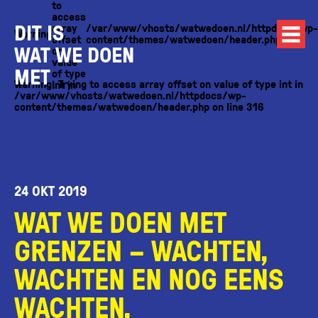
to
access
DIT IS
array
/var/www/vhosts/watwedoen.nl/httpdocs/wp-
Warning
offset
content/themes/watwedoen/header.php
WAT WE DOEN
on
value
MET
of type
Warning
: Trying to access array offset on value of type int in
int in
/var/www/vhosts/watwedoen.nl/httpdocs/wp-
content/themes/watwedoen/header.php
on line
316
24 OKT 2019
WAT WE DOEN MET
GRENZEN – WACHTEN,
WACHTEN EN NOG EENS
WACHTEN.