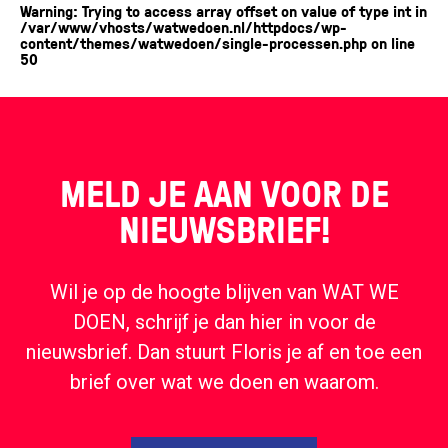
Warning
: Trying to access array offset on value of type int in
/var/www/vhosts/watwedoen.nl/httpdocs/wp-
content/themes/watwedoen/single-processen.php
on line
50
MELD JE AAN VOOR DE
NIEUWSBRIEF!
Wil je op de hoogte blijven van WAT WE
DOEN, schrijf je dan hier in voor de
nieuwsbrief. Dan stuurt Floris je af en toe een
brief over wat we doen en waarom.