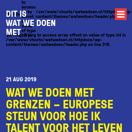
to
access
DIT IS
array
/var/www/vhosts/watwedoen.nl/httpdocs/wp-
Warning
offset
content/themes/watwedoen/header.php
WAT WE DOEN
on
value
MET
of type
Warning
: Trying to access array offset on value of type int in
int in
/var/www/vhosts/watwedoen.nl/httpdocs/wp-
content/themes/watwedoen/header.php
on line
316
21 AUG 2019
WAT WE DOEN MET
GRENZEN – EUROPESE
STEUN VOOR HOE IK
TALENT VOOR HET LEVEN