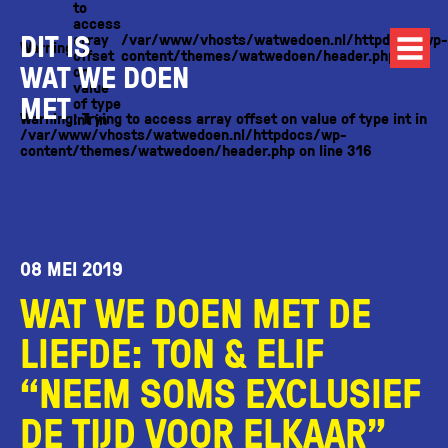
to
access
DIT IS
array
/var/www/vhosts/watwedoen.nl/httpdocs/wp-
Warning
offset
content/themes/watwedoen/header.php
WAT WE DOEN
on
value
MET
of type
Warning
: Trying to access array offset on value of type int in
int in
/var/www/vhosts/watwedoen.nl/httpdocs/wp-
content/themes/watwedoen/header.php
on line
316
08 MEI 2019
WAT WE DOEN MET DE
LIEFDE: TON & ELIF
“NEEM SOMS EXCLUSIEF
DE TIJD VOOR ELKAAR”