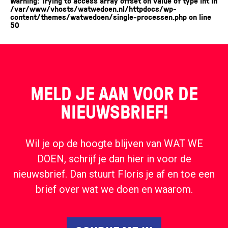
Warning
: Trying to access array offset on value of type int in
/var/www/vhosts/watwedoen.nl/httpdocs/wp-
content/themes/watwedoen/single-processen.php
on line
50
MELD JE AAN VOOR DE
NIEUWSBRIEF!
Wil je op de hoogte blijven van WAT WE
DOEN, schrijf je dan hier in voor de
nieuwsbrief. Dan stuurt Floris je af en toe een
brief over wat we doen en waarom.