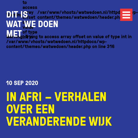
to
access
DIT IS
array
/var/www/vhosts/watwedoen.nl/httpdocs/wp-
Warning
offset
content/themes/watwedoen/header.php
WAT WE DOEN
on
value
MET
of type
Warning
: Trying to access array offset on value of type int in
int in
/var/www/vhosts/watwedoen.nl/httpdocs/wp-
content/themes/watwedoen/header.php
on line
316
10 SEP 2020
IN AFRI – VERHALEN
OVER EEN
VERANDERENDE WIJK