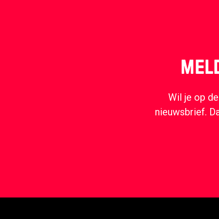
MELD
Wil je op d
nieuwsbrief. D