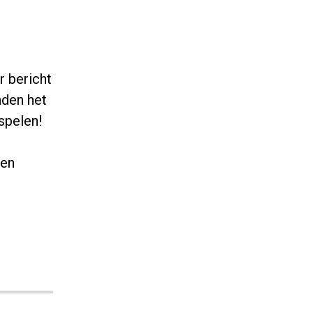
r bericht
nden het
spelen!
nen