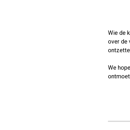
Wie de ka
over de 
ontzette
We hopen
ontmoet