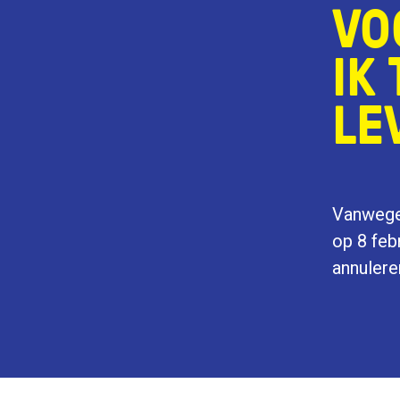
VO
IK
LE
Vanwege 
op 8 feb
annulere