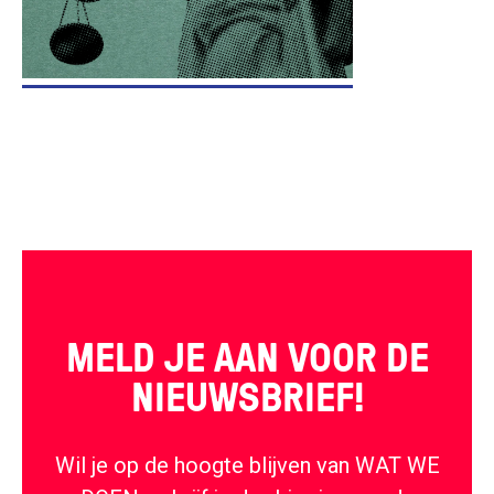
MELD JE AAN VOOR DE
NIEUWSBRIEF!
Wil je op de hoogte blijven van WAT WE