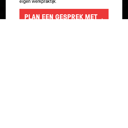
eigen werkpraktijk.
PLAN EEN GESPREK MET
WHITNEY
Bekijk hier alvast het voorproefje van de educatie video’s
uit het Yemma-pakket.