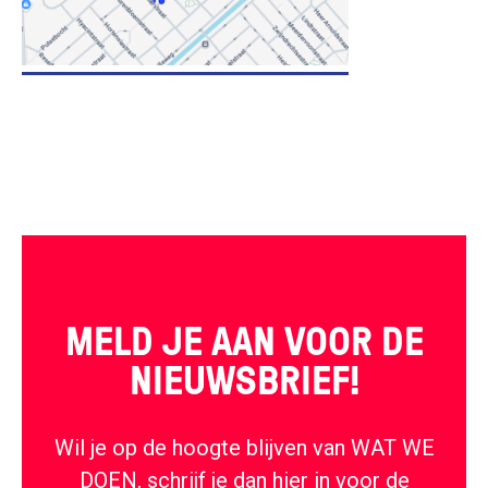
MELD JE AAN VOOR DE
NIEUWSBRIEF!
Wil je op de hoogte blijven van WAT WE
DOEN, schrijf je dan hier in voor de