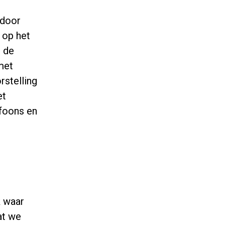
 door
 op het
: de
met
rstelling
et
ofoons en
k waar
at we