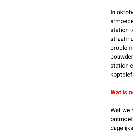
In oktob
armoede 
station 
straatmu
probleme
bouwden 
station 
koptelef
Wat is 
Wat we 
ontmoeti
dagelijk