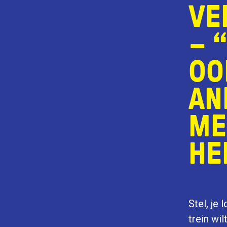
VE
– 
OO
AN
ME
HE
Stel, je 
trein wi