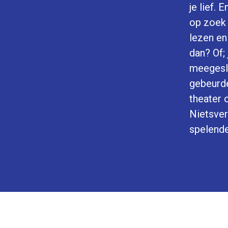
je lief.
op zoek 
lezen en
dan? Of;
meegesle
gebeurde
theater 
Nietsve
spelende