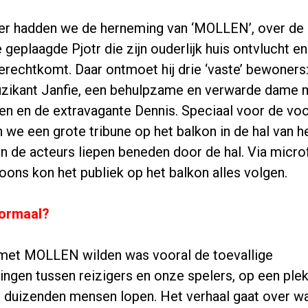
er hadden we de herneming van ‘MOLLEN’, over de
geplaagde Pjotr die zijn ouderlijk huis ontvlucht en
terechtkomt. Daar ontmoet hij drie ‘vaste’ bewoners
zikant Janfie, een behulpzame en verwarde dame 
n en de extravagante Dennis. Speciaal voor de voo
we een grote tribune op het balkon in de hal van h
en de acteurs liepen beneden door de hal. Via micr
oons kon het publiek op het balkon alles volgen.
normaal?
met MOLLEN wilden was vooral de toevallige
ngen tussen reizigers en onze spelers, op een ple
s duizenden mensen lopen. Het verhaal gaat over w