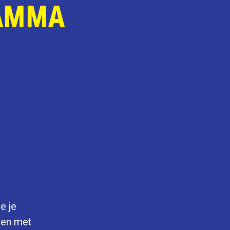
AMMA
e je
oken met