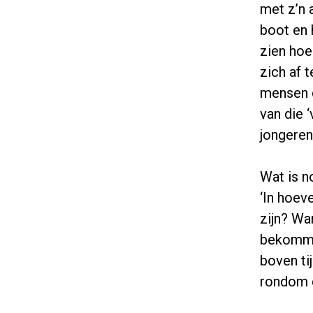
met z’n 
boot en 
zien hoe
zich af 
mensen d
van die 
jongeren
Wat is n
‘In hoev
zijn? Wa
bekomme
boven ti
rondom d