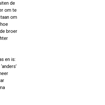
uiten de
er om te
 staan om
 hoe
de broer
hter
s en is:
 ‘anders’
nneer
ar
mma