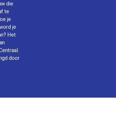
uw die
af te
oe je
 word je
an? Het
an
Centraal.
ngd door